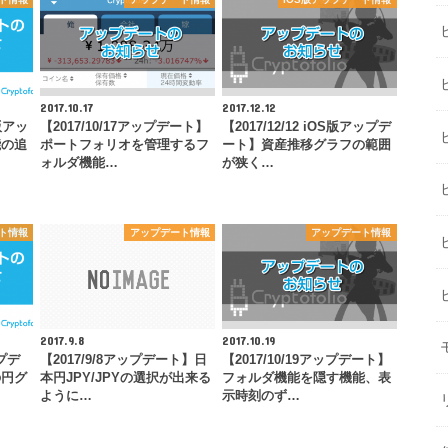
2017.10.17
2017.12.12
d版アッ
【2017/10/17アップデート】
【2017/12/12 iOS版アップデ
能の追
ポートフォリオを管理するフ
ート】資産推移グラフの範囲
ォルダ機能…
が狭く…
ート情報
アップデート情報
アップデート情報
2017.9.8
2017.10.19
ップデ
【2017/9/8アップデート】日
【2017/10/19アップデート】
の円グ
本円JPY/JPYの選択が出来る
フォルダ機能を隠す機能、表
ように…
示時刻のず…