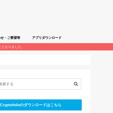
わせ・ご要望等
アプリダウンロード
くこととなりました。
質問
希望フォーム
iOS版クリプトフォリオ
Android版クリプトフォリオ
Cryptofolioのダウンロードはこちら