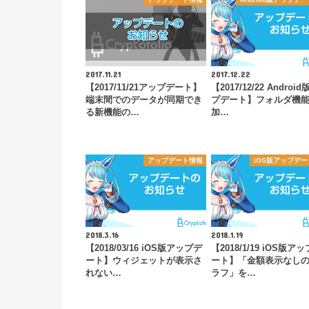
2017.11.21
2017.12.22
【2017/11/21アップデート】
【2017/12/22 Androi
端末間でのデータが同期でき
プデート】フォルダ機
る新機能の…
加…
アップデート情報
iOS版アップデ
2018.3.16
2018.1.19
【2018/03/16 iOS版アップデ
【2018/1/19 iOS版ア
ート】ウィジェットが表示さ
ート】「金額表示なし
れない…
ラフ」を…