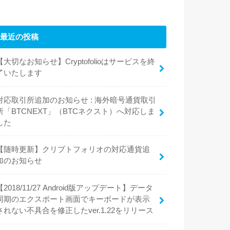
最近の投稿
【大切なお知らせ】Cryptofolioはサービスを終
了いたします
対応取引所追加のお知らせ : 海外暗号通貨取引
所「BTCNEXT」（BTCネクスト）へ対応しま
した
【随時更新】クリプトフォリオの対応通貨追
加のお知らせ
【2018/11/27 Android版アップデート】データ
同期のエクスポート画面でキーボードが表示
されない不具合を修正したver.1.22をリリース