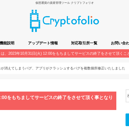
仮想通貨の資産管理ツール クリプトフォリオ
機能説明
アップデート情報
対応取引所一覧
お問い合
olio』は、2023年10月31日(火) 12:00をもちましてサービスの終了をさせて頂
フォリオの基本的な使い方
機能説明
よくあるご
アンケート
通貨の追加
ト】メモが消えてしまうバグ、アプリがクラッシュするバグを複数個所修正いたしました
日(火) 12:00をもちましてサービスの終了をさせて頂く事となり