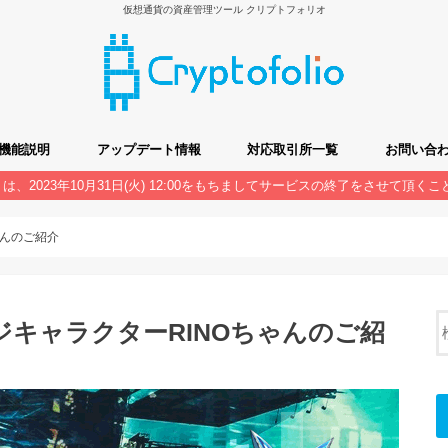
仮想通貨の資産管理ツール クリプトフォリオ
機能説明
アップデート情報
対応取引所一覧
お問い合
olio』は、2023年10月31日(火) 12:00をもちましてサービスの終了をさせて頂
フォリオの基本的な使い方
機能説明
よくあるご
アンケート
通貨の追加
ゃんのご紹介
キャラクターRINOちゃんのご紹