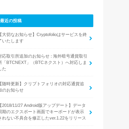
最近の投稿
【大切なお知らせ】Cryptofolioはサービスを終
了いたします
対応取引所追加のお知らせ : 海外暗号通貨取引
所「BTCNEXT」（BTCネクスト）へ対応しま
した
【随時更新】クリプトフォリオの対応通貨追
加のお知らせ
【2018/11/27 Android版アップデート】データ
同期のエクスポート画面でキーボードが表示
されない不具合を修正したver.1.22をリリース