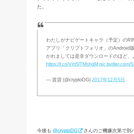
た。
わたしがナビゲートキャラ（予定）のRI
アプリ「クリプトフォリオ」のAndroid
かれましては是非ダウンロードのほど
https://t.co/Vm5ITMshgM
pic.twitter.com
— 賃貸 (@cryptoDG)
2017年12月5日
今後も
@cryptoDG
さんのご機嫌次第で別