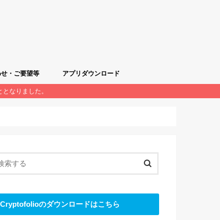
わせ・ご要望等
アプリダウンロード
くこととなりました。
質問
希望フォーム
iOS版クリプトフォリオ
Android版クリプトフォリオ
Cryptofolioのダウンロードはこちら